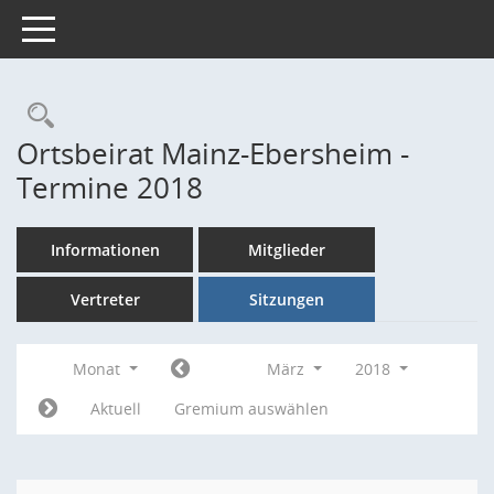
Toggle navigation
Rechercheauswahl
Ortsbeirat Mainz-Ebersheim -
Termine 2018
Informationen
Mitglieder
Vertreter
Sitzungen
Monat
März
2018
Aktuell
Gremium auswählen