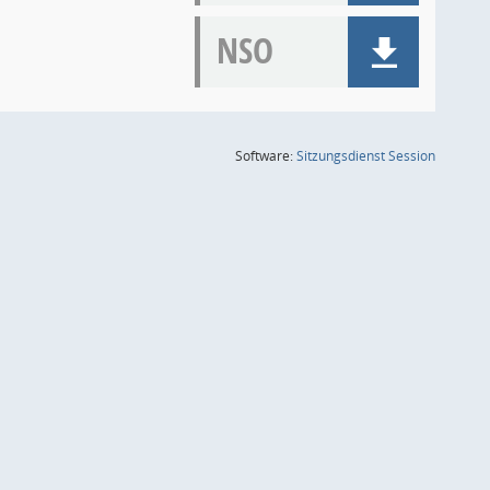
NSO
(Wird in
Software:
Sitzungsdienst
Session