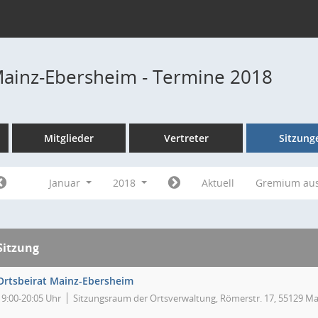
Mainz-Ebersheim - Termine 2018
Mitglieder
Vertreter
Sitzung
Januar
2018
Aktuell
Gremium au
Sitzung
Ortsbeirat Mainz-Ebersheim
19:00-20:05 Uhr
Sitzungsraum der Ortsverwaltung, Römerstr. 17, 55129 Ma