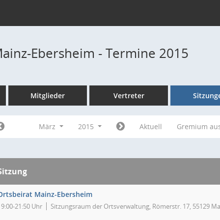
Mainz-Ebersheim - Termine 2015
Mitglieder
Vertreter
Sitzung
März
2015
Aktuell
Gremium au
Sitzung
Ortsbeirat Mainz-Ebersheim
19:00-21:50 Uhr
Sitzungsraum der Ortsverwaltung, Römerstr. 17, 55129 Ma