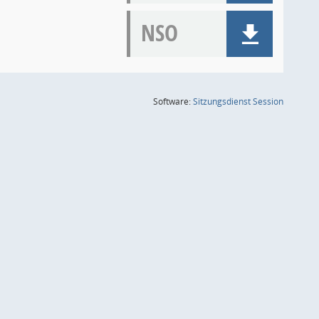
NSO
(Wird in
Software:
Sitzungsdienst
Session