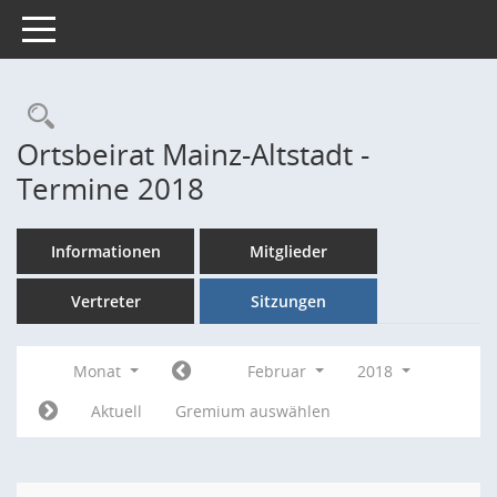
Toggle navigation
Rechercheauswahl
Ortsbeirat Mainz-Altstadt -
Termine 2018
Informationen
Mitglieder
Vertreter
Sitzungen
Monat
Februar
2018
Aktuell
Gremium auswählen