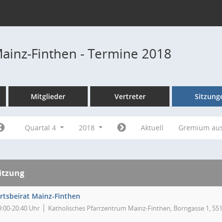
Mainz-Finthen - Termine 2018
Mitglieder
Vertreter
Sitzung
Quartal 4
2018
Aktuell
Gremium au
itzung
rtsbeirat Mainz-Finthen
9:00-20:40 Uhr
Katholisches Pfarrzentrum Mainz-Finthen, Borngasse 1, 55