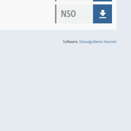
NSO
(Wird in
Software:
Sitzungsdienst
Session