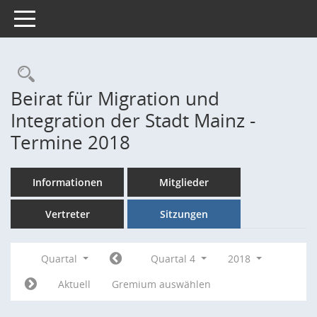
Toggle navigation
Rechercheauswahl
Beirat für Migration und
Integration der Stadt Mainz -
Termine 2018
Informationen
Mitglieder
Vertreter
Sitzungen
Quartal
Quartal 4
2018
Aktuell
Gremium auswählen