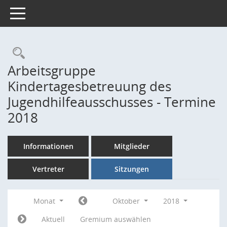
Toggle navigation
Rechercheauswahl
Arbeitsgruppe
Kindertagesbetreuung des
Jugendhilfeausschusses - Termine
2018
Informationen
Mitglieder
Vertreter
Sitzungen
Monat
Oktober
2018
Aktuell
Gremium auswählen