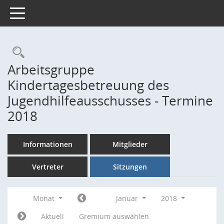
Toggle navigation
Rechercheauswahl
Arbeitsgruppe
Kindertagesbetreuung des
Jugendhilfeausschusses - Termine
2018
Informationen
Mitglieder
Vertreter
Sitzungen
Monat
Januar
2018
Aktuell
Gremium auswählen