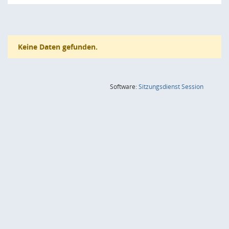
Keine Daten gefunden.
(Wird in
Software:
Sitzungsdienst
Session