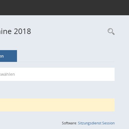
mine 2018
Rec
en
swählen
(Wird in
Software:
Sitzungsdienst
Session