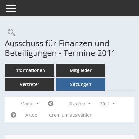
Toggle navigation
Rechercheauswahl
Ausschuss für Finanzen und
Beteiligungen - Termine 2011
Informationen
Mitglieder
Vertreter
Sitzungen
Monat
Oktober
2011
Aktuell
Gremium auswählen