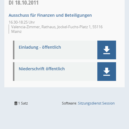
DI
18.10.2011
Ausschuss für Finanzen und Beteiligungen
16:30-18:25 Uhr
Valencia-Zimmer, Rathaus, Jockel-Fuchs-Platz 1, 55116
Mainz
Einladung - öffentlich
Niederschrift öffentlich
(Wird in
1 Satz
Software:
Sitzungsdienst
Session