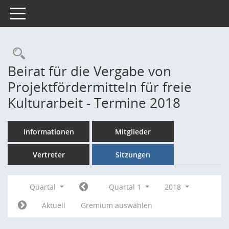
Toggle navigation
Rechercheauswahl
Beirat für die Vergabe von
Projektfördermitteln für freie
Kulturarbeit - Termine 2018
Informationen
Mitglieder
Vertreter
Sitzungen
Quartal
Quartal 1
2018
Aktuell
Gremium auswählen