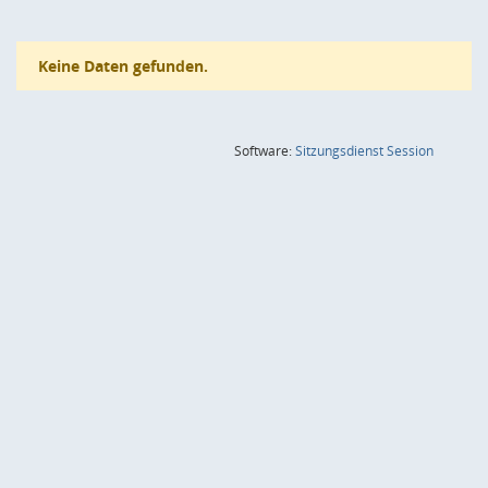
Keine Daten gefunden.
(Wird in
Software:
Sitzungsdienst
Session