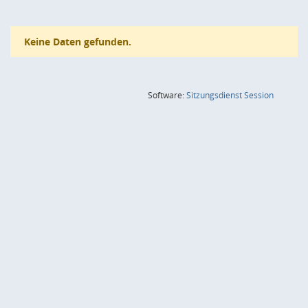
Keine Daten gefunden.
(Wird in
Software:
Sitzungsdienst
Session