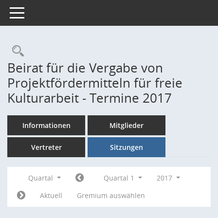
Toggle navigation
Rechercheauswahl
Beirat für die Vergabe von
Projektfördermitteln für freie
Kulturarbeit - Termine 2017
Informationen
Mitglieder
Vertreter
Sitzungen
Quartal
Quartal 1
2017
Aktuell
Gremium auswählen