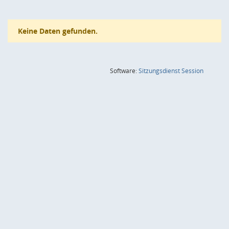
Keine Daten gefunden.
(Wird in
Software:
Sitzungsdienst
Session