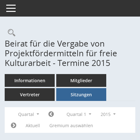
Toggle navigation
Rechercheauswahl
Beirat für die Vergabe von
Projektfördermitteln für freie
Kulturarbeit - Termine 2015
Informationen
Mitglieder
Vertreter
Sitzungen
Quartal
Quartal 1
2015
Aktuell
Gremium auswählen