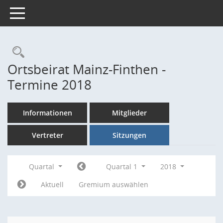
Toggle navigation
Rechercheauswahl
Ortsbeirat Mainz-Finthen -
Termine 2018
Informationen
Mitglieder
Vertreter
Sitzungen
Quartal
Quartal 1
2018
Aktuell
Gremium auswählen