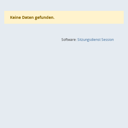
Keine Daten gefunden.
(Wird in
Software:
Sitzungsdienst
Session