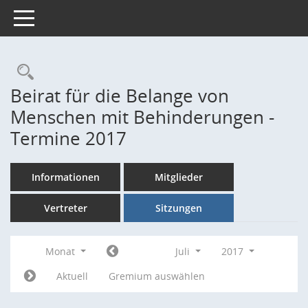
Toggle navigation
Rechercheauswahl
Beirat für die Belange von
Menschen mit Behinderungen -
Termine 2017
Informationen
Mitglieder
Vertreter
Sitzungen
Monat
Juli
2017
Aktuell
Gremium auswählen