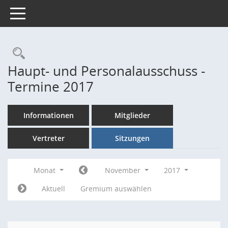
Toggle navigation
Rechercheauswahl
Haupt- und Personalausschuss -
Termine 2017
Informationen
Mitglieder
Vertreter
Sitzungen
Monat
November
2017
Aktuell
Gremium auswählen