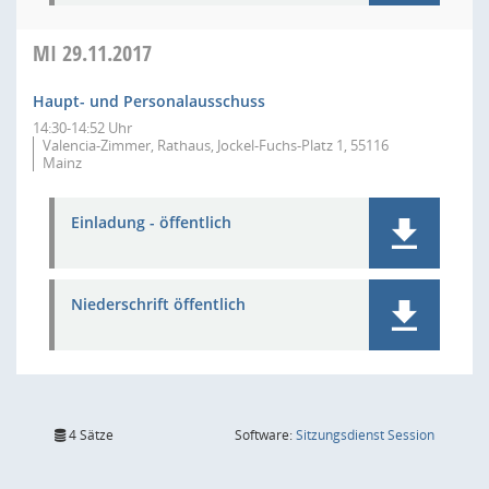
MI
29.11.2017
Haupt- und Personalausschuss
14:30-14:52 Uhr
Valencia-Zimmer, Rathaus, Jockel-Fuchs-Platz 1, 55116
Mainz
Einladung - öffentlich
Niederschrift öffentlich
(Wird in
4 Sätze
Software:
Sitzungsdienst
Session