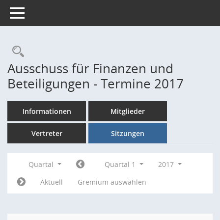
Toggle navigation
Rechercheauswahl
Ausschuss für Finanzen und
Beteiligungen - Termine 2017
Informationen
Mitglieder
Vertreter
Sitzungen
Quartal
Quartal 1
2017
Aktuell
Gremium auswählen