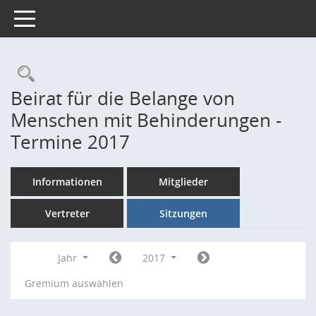
Toggle navigation
Rechercheauswahl
Beirat für die Belange von
Menschen mit Behinderungen -
Termine 2017
Informationen
Mitglieder
Vertreter
Sitzungen
Jahr
2017
Gremium auswählen