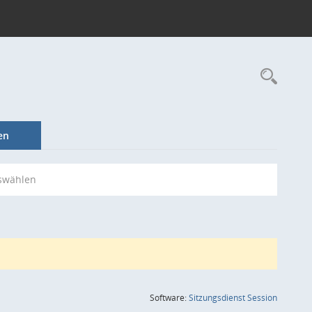
Rec
en
swählen
(Wird in
Software:
Sitzungsdienst
Session