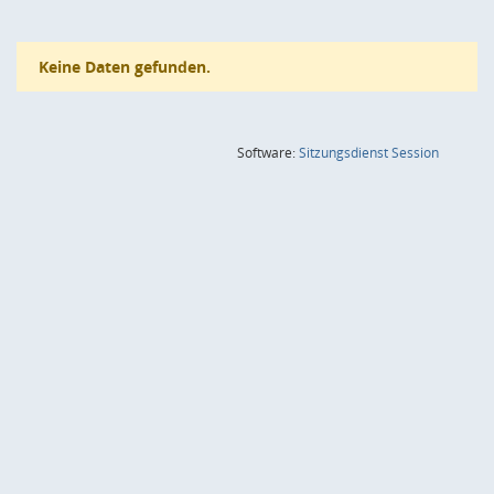
Keine Daten gefunden.
(Wird in
Software:
Sitzungsdienst
Session