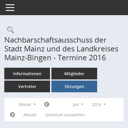
Toggle navigation
Rechercheauswahl
Nachbarschaftsausschuss der
Stadt Mainz und des Landkreises
Mainz-Bingen - Termine 2016
Informationen
Mitglieder
Vertreter
Sitzungen
Monat
Juli
2016
Aktuell
Gremium auswählen