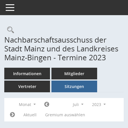
Toggle navigation
Rechercheauswahl
Nachbarschaftsausschuss der
Stadt Mainz und des Landkreises
Mainz-Bingen - Termine 2023
Informationen
Mitglieder
Vertreter
Sitzungen
Monat
Juli
2023
Aktuell
Gremium auswählen