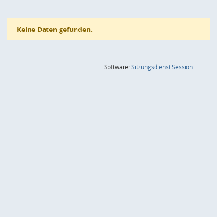
Keine Daten gefunden.
(Wird in
Software:
Sitzungsdienst
Session