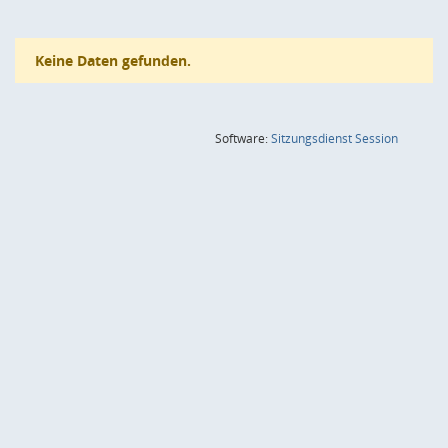
Keine Daten gefunden.
(Wird in
Software:
Sitzungsdienst
Session