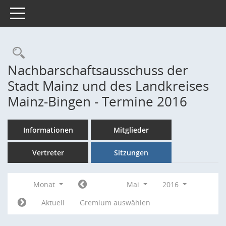
Toggle navigation
Rechercheauswahl
Nachbarschaftsausschuss der
Stadt Mainz und des Landkreises
Mainz-Bingen - Termine 2016
Informationen
Mitglieder
Vertreter
Sitzungen
Monat
Mai
2016
Aktuell
Gremium auswählen