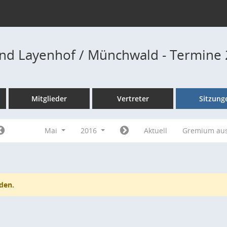
nd Layenhof / Münchwald - Termine
Mitglieder
Vertreter
Sitzung
Mai
2016
Aktuell
Gremium au
den.