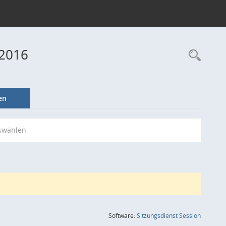
 2016
Rec
en
swählen
(Wird in
Software:
Sitzungsdienst
Session