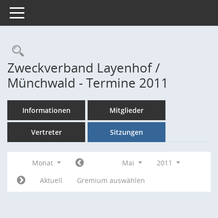
Toggle navigation
Rechercheauswahl
Zweckverband Layenhof /
Münchwald - Termine 2011
Informationen
Mitglieder
Vertreter
Sitzungen
Monat
Mai
2011
Aktuell
Gremium auswählen