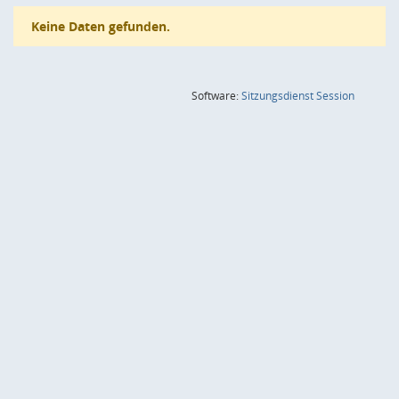
Keine Daten gefunden.
(Wird in
Software:
Sitzungsdienst
Session