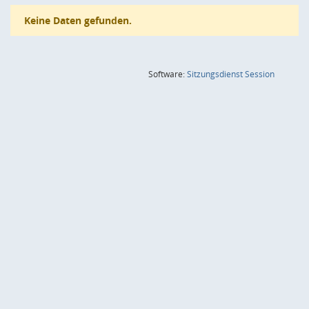
Keine Daten gefunden.
(Wird in
Software:
Sitzungsdienst
Session