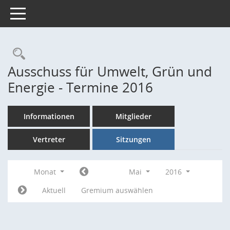
Toggle navigation
Rechercheauswahl
Ausschuss für Umwelt, Grün und
Energie - Termine 2016
Informationen
Mitglieder
Vertreter
Sitzungen
Monat
Mai
2016
Aktuell
Gremium auswählen