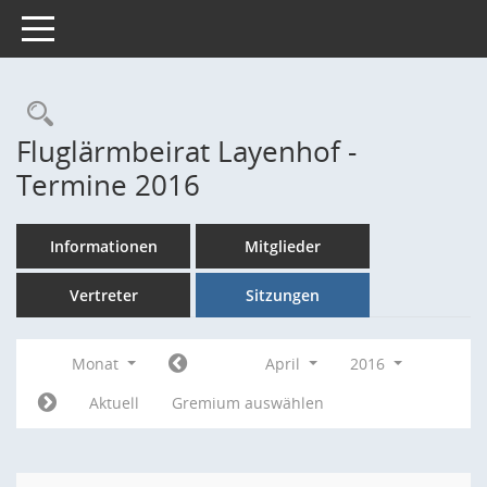
Toggle navigation
Rechercheauswahl
Fluglärmbeirat Layenhof -
Termine 2016
Informationen
Mitglieder
Vertreter
Sitzungen
Monat
April
2016
Aktuell
Gremium auswählen