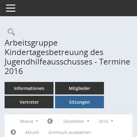
Toggle navigation
Rechercheauswahl
Arbeitsgruppe
Kindertagesbetreuung des
Jugendhilfeausschusses - Termine
2016
Informationen
Mitglieder
Vertreter
Sitzungen
Monat
Dezember
2016
Aktuell
Gremium auswählen