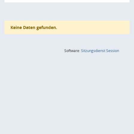
Keine Daten gefunden.
(Wird in
Software:
Sitzungsdienst
Session