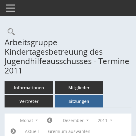
Toggle navigation
Rechercheauswahl
Arbeitsgruppe
Kindertagesbetreuung des
Jugendhilfeausschusses - Termine
2011
Informationen
Mitglieder
Vertreter
Sitzungen
Monat
Dezember
2011
Aktuell
Gremium auswählen