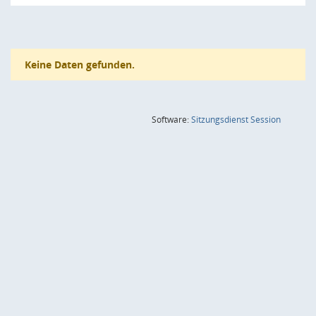
Keine Daten gefunden.
(Wird in
Software:
Sitzungsdienst
Session