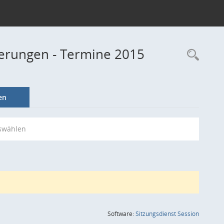
derungen - Termine 2015
Rec
en
swählen
(Wird in
Software:
Sitzungsdienst
Session