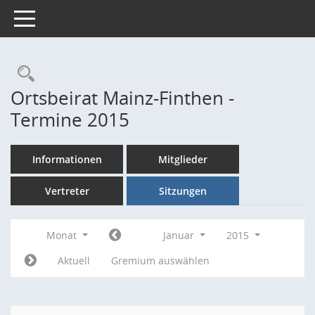
Toggle navigation
Rechercheauswahl
Ortsbeirat Mainz-Finthen -
Termine 2015
Informationen
Mitglieder
Vertreter
Sitzungen
Monat
Januar
2015
Aktuell
Gremium auswählen