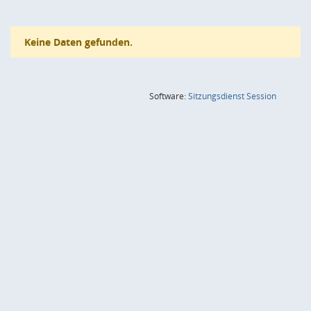
Keine Daten gefunden.
(Wird in
Software:
Sitzungsdienst
Session