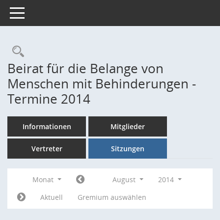
Toggle navigation
Rechercheauswahl
Beirat für die Belange von
Menschen mit Behinderungen -
Termine 2014
Informationen
Mitglieder
Vertreter
Sitzungen
Monat
August
2014
Aktuell
Gremium auswählen