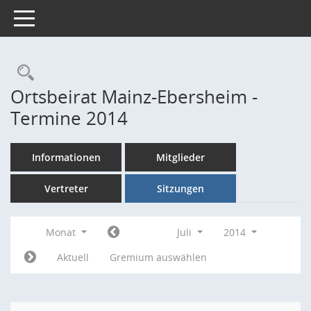
Toggle navigation
Rechercheauswahl
Ortsbeirat Mainz-Ebersheim -
Termine 2014
Informationen
Mitglieder
Vertreter
Sitzungen
Monat
Juli
2014
Aktuell
Gremium auswählen