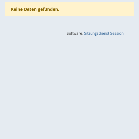
Keine Daten gefunden.
(Wird in
Software:
Sitzungsdienst
Session