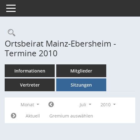
Toggle navigation
Rechercheauswahl
Ortsbeirat Mainz-Ebersheim -
Termine 2010
Informationen
Mitglieder
Vertreter
Sitzungen
Monat
Juli
2010
Aktuell
Gremium auswählen