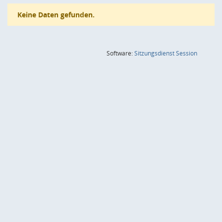
Keine Daten gefunden.
(Wird in
Software:
Sitzungsdienst
Session