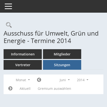
Toggle navigation
Rechercheauswahl
Ausschuss für Umwelt, Grün und
Energie - Termine 2014
Informationen
Mitglieder
Vertreter
Sitzungen
Monat
Juni
2014
Aktuell
Gremium auswählen