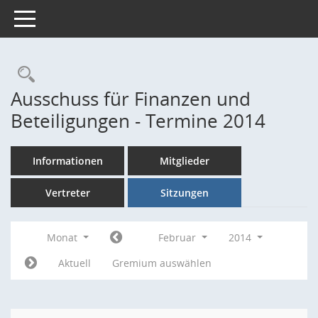
Toggle navigation
Rechercheauswahl
Ausschuss für Finanzen und
Beteiligungen - Termine 2014
Informationen
Mitglieder
Vertreter
Sitzungen
Monat
Februar
2014
Aktuell
Gremium auswählen