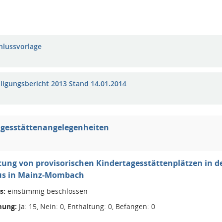
hlussvorlage
iligungsbericht 2013 Stand 14.01.2014
agesstättenangelegenheiten
tung von provisorischen Kindertagesstättenplätzen in 
us in Mainz-Mombach
s:
einstimmig beschlossen
ung:
Ja: 15, Nein: 0, Enthaltung: 0, Befangen: 0