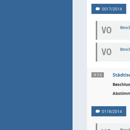
0017/2014
VO
Besc
VO
Besc
Städtis
Ö 7.2
Beschlus
Abstimm
0118/2014
Besc