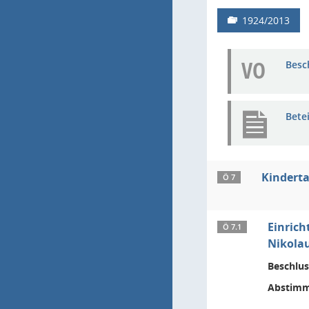
1924/2013
VO
Besc
Bete
Kindert
Ö 7
Einrich
Ö 7.1
Nikola
Beschlus
Abstimm