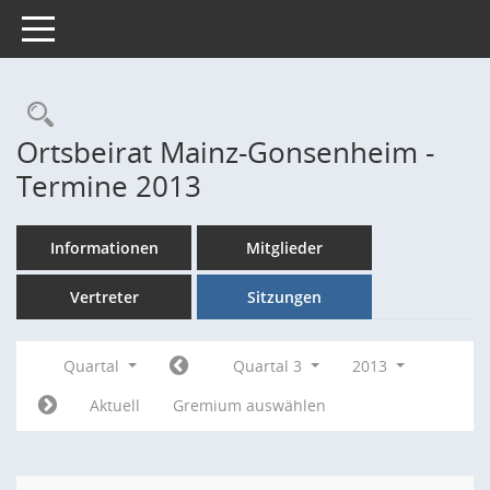
Toggle navigation
Rechercheauswahl
Ortsbeirat Mainz-Gonsenheim -
Termine 2013
Informationen
Mitglieder
Vertreter
Sitzungen
Quartal
Quartal 3
2013
Aktuell
Gremium auswählen