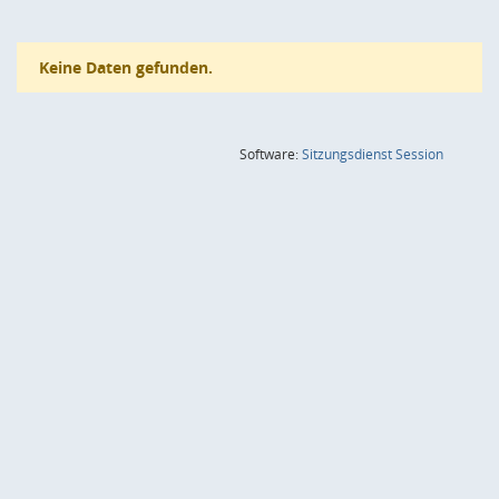
Keine Daten gefunden.
(Wird in
Software:
Sitzungsdienst
Session