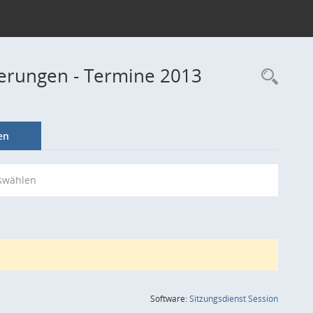
derungen - Termine 2013
Rec
en
swählen
(Wird in
Software:
Sitzungsdienst
Session