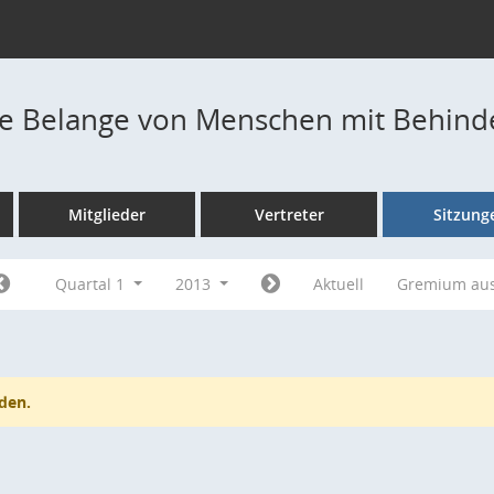
die Belange von Menschen mit Behin
Mitglieder
Vertreter
Sitzung
Quartal 1
2013
Aktuell
Gremium au
den.