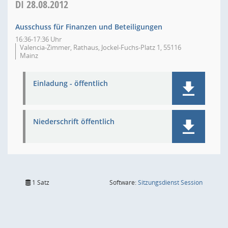
DI
28.08.2012
Ausschuss für Finanzen und Beteiligungen
16:36-17:36 Uhr
Valencia-Zimmer, Rathaus, Jockel-Fuchs-Platz 1, 55116
Mainz
Einladung - öffentlich
Niederschrift öffentlich
(Wird in
1 Satz
Software:
Sitzungsdienst
Session