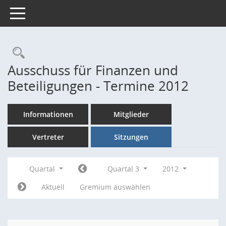
Toggle navigation
Rechercheauswahl
Ausschuss für Finanzen und
Beteiligungen - Termine 2012
Informationen
Mitglieder
Vertreter
Sitzungen
Quartal
Quartal 3
2012
Aktuell
Gremium auswählen