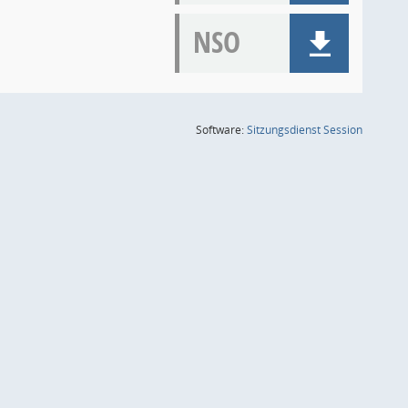
NSO
(Wird in
Software:
Sitzungsdienst
Session