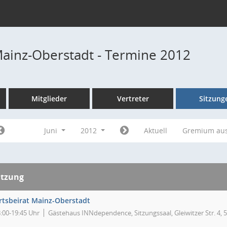
Mainz-Oberstadt - Termine 2012
Mitglieder
Vertreter
Sitzung
Juni
2012
Aktuell
Gremium au
itzung
rtsbeirat Mainz-Oberstadt
:00-19:45 Uhr
Gästehaus INNdependence, Sitzungssaal, Gleiwitzer Str. 4,