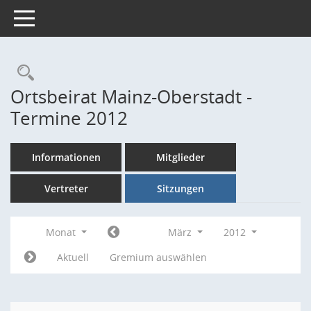
Toggle navigation
Rechercheauswahl
Ortsbeirat Mainz-Oberstadt -
Termine 2012
Informationen
Mitglieder
Vertreter
Sitzungen
Monat
März
2012
Aktuell
Gremium auswählen