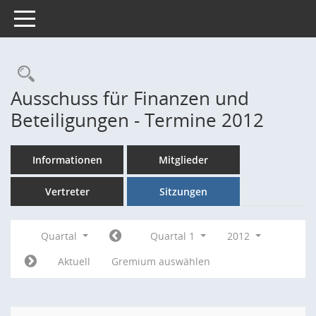
Toggle navigation
Rechercheauswahl
Ausschuss für Finanzen und
Beteiligungen - Termine 2012
Informationen
Mitglieder
Vertreter
Sitzungen
Quartal
Quartal 1
2012
Aktuell
Gremium auswählen