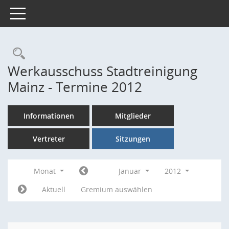
Toggle navigation
Rechercheauswahl
Werkausschuss Stadtreinigung
Mainz - Termine 2012
Informationen
Mitglieder
Vertreter
Sitzungen
Monat
Januar
2012
Aktuell
Gremium auswählen