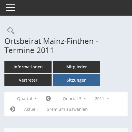
Toggle navigation
Rechercheauswahl
Ortsbeirat Mainz-Finthen -
Termine 2011
Informationen
Mitglieder
Vertreter
Sitzungen
Quartal
Quartal 3
2011
Aktuell
Gremium auswählen