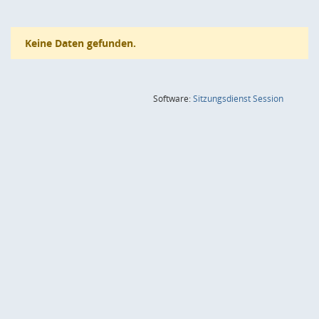
Keine Daten gefunden.
(Wird in
Software:
Sitzungsdienst
Session