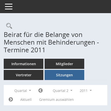
Toggle navigation
Rechercheauswahl
Beirat für die Belange von
Menschen mit Behinderungen -
Termine 2011
Informationen
Mitglieder
Vertreter
Sitzungen
Quartal
Quartal 2
2011
Aktuell
Gremium auswählen