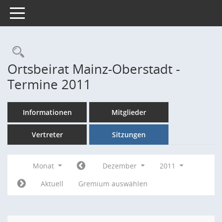
Toggle navigation
Rechercheauswahl
Ortsbeirat Mainz-Oberstadt -
Termine 2011
Informationen
Mitglieder
Vertreter
Sitzungen
Monat
Dezember
2011
Aktuell
Gremium auswählen