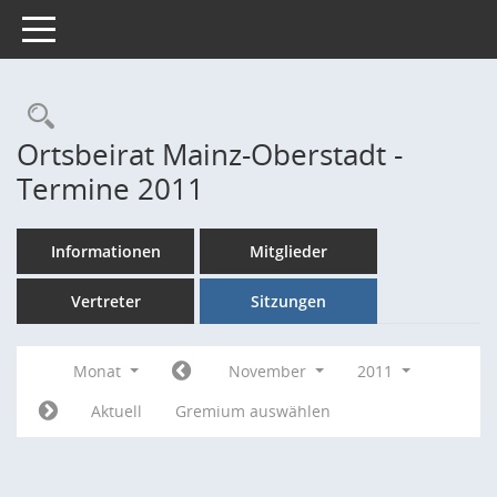
Toggle navigation
Rechercheauswahl
Ortsbeirat Mainz-Oberstadt -
Termine 2011
Informationen
Mitglieder
Vertreter
Sitzungen
Monat
November
2011
Aktuell
Gremium auswählen