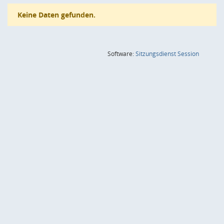
Keine Daten gefunden.
(Wird in
Software:
Sitzungsdienst
Session