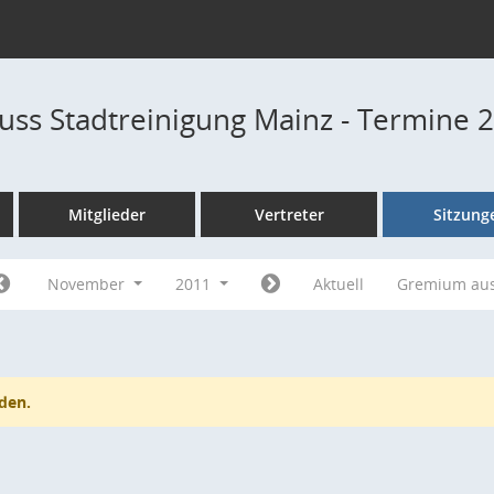
ss Stadtreinigung Mainz - Termine 
Mitglieder
Vertreter
Sitzung
November
2011
Aktuell
Gremium au
den.