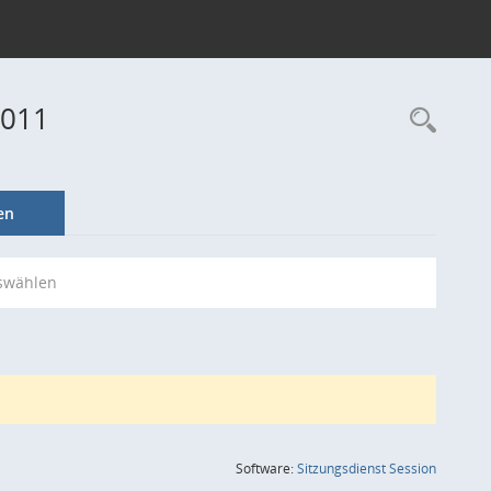
2011
Rec
en
swählen
(Wird in
Software:
Sitzungsdienst
Session