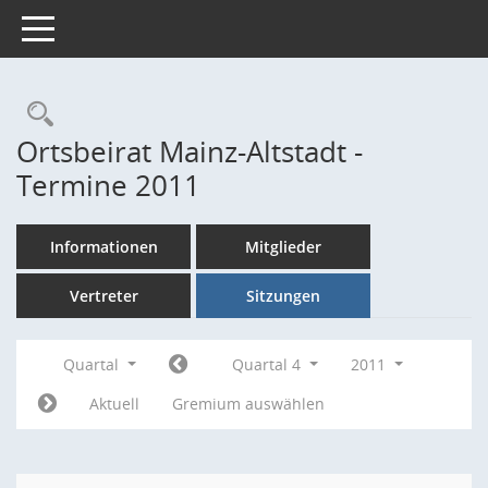
Toggle navigation
Rechercheauswahl
Ortsbeirat Mainz-Altstadt -
Termine 2011
Informationen
Mitglieder
Vertreter
Sitzungen
Quartal
Quartal 4
2011
Aktuell
Gremium auswählen